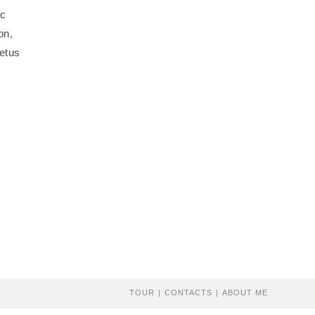
nc
on,
metus
TOUR
CONTACTS
ABOUT ME