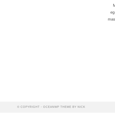
M
eg
mass
© COPYRIGHT - OCEANWP THEME BY NICK